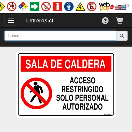
Letreros.cl
Desplegar
/
Ocultar
Menu