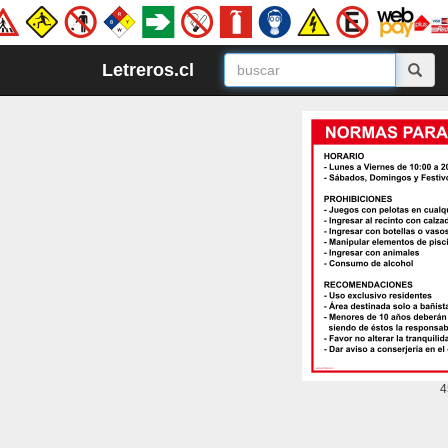
Letreros.cl
4