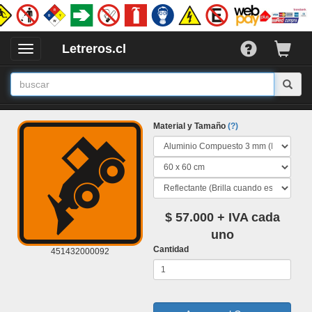
Letreros.cl
Desplegar
/
Ocultar
Menu
Material y Tamaño
(?)
$ 57.000 + IVA cada
uno
Cantidad
451432000092