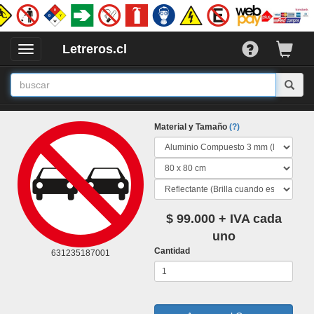
Letreros.cl
Desplegar
/
Ocultar
Menu
Material y Tamaño
(?)
$ 99.000 + IVA cada
uno
Cantidad
631235187001