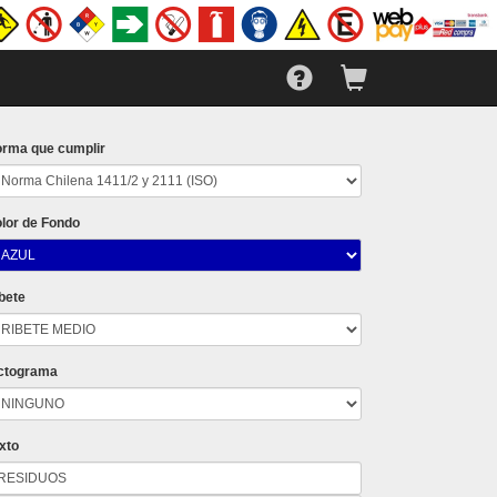
rma que cumplir
lor de Fondo
bete
ctograma
xto