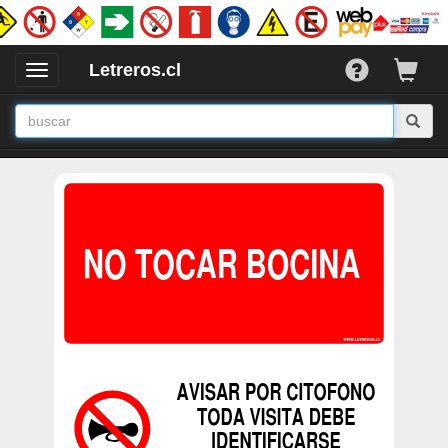
Letreros.cl
Desplegar
/
Ocultar
Menu