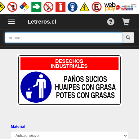
Letreros.cl
Desplegar
/
Ocultar
Menu
Material