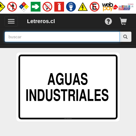
Letreros.cl
Desplegar
/
Ocultar
Menu