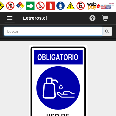
Letreros.cl
Desplegar
/
Ocultar
Menu