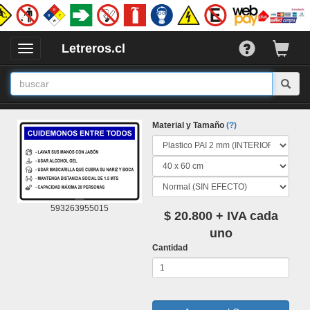
Letreros.cl
Desplegar
/
Ocultar
Menu
Material y Tamaño
(?)
593263955015
$ 20.800 + IVA cada
uno
Cantidad