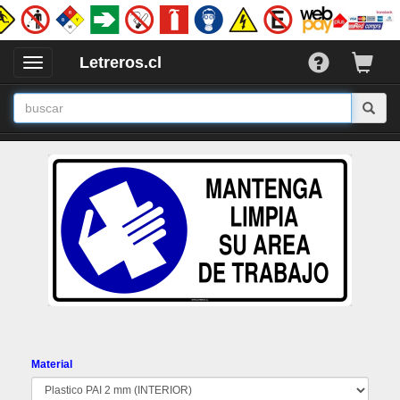
Letreros.cl
Desplegar
/
Ocultar
Menu
Material